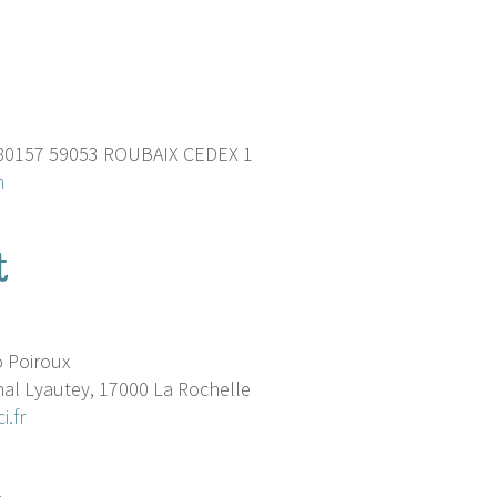
 80157 59053 ROUBAIX CEDEX 1
m
t
o Poiroux
hal Lyautey, 17000 La Rochelle
.fr