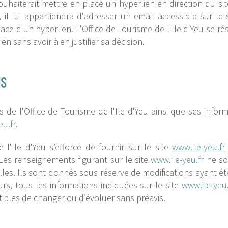
souhaiterait mettre en place un hyperlien en direction du sit
, il lui appartiendra d'adresser un email accessible sur le 
e d'un hyperlien. L'Office de Tourisme de l'Ile d'Yeu se rés
en sans avoir à en justifier sa décision.
is
s de l'Office de Tourisme de l'Ile d'Yeu ainsi que ses info
eu.fr
.
 l'Ile d'Yeu s’efforce de fournir sur le site
www.ile-yeu.fr
Les renseignements figurant sur le site
www.ile-yeu.fr
ne son
les. Ils sont donnés sous réserve de modifications ayant ét
eurs, tous les informations indiquées sur le site
www.ile-yeu.
ptibles de changer ou d’évoluer sans préavis.