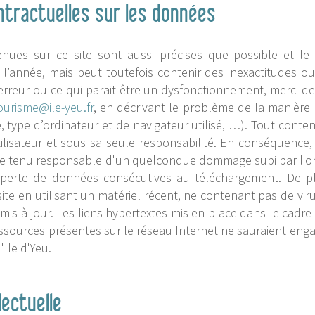
ntractuelles sur les données
nues sur ce site sont aussi précises que possible et le 
 l’année, mais peut toutefois contenir des inexactitudes o
rreur ou ce qui parait être un dysfonctionnement, merci de 
ourisme@ile-yeu.fr
, en décrivant le problème de la manière 
type d’ordinateur et de navigateur utilisé, …). Tout conten
utilisateur et sous sa seule responsabilité. En conséquence,
être tenu responsable d'un quelconque dommage subi par l'ord
erte de données consécutives au téléchargement. De plus,
ite en utilisant un matériel récent, ne contenant pas de vir
mis-à-jour. Les liens hypertextes mis en place dans le cadre 
essources présentes sur le réseau Internet ne sauraient enga
'Ile d'Yeu.
lectuelle