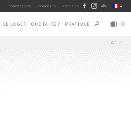
Espace Presse
Espace Pro
Site Mairie
SE LOGER
QUE FAIRE ?
PRATIQUE
0
+
-
A
A
u