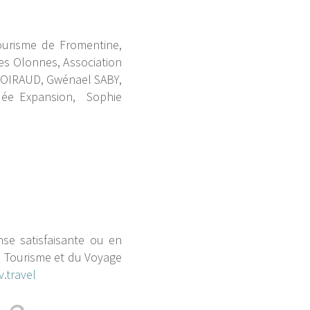
Tourisme de Fromentine,
des Olonnes, Association
POIRAUD, Gwénael SABY,
ée Expansion, Sophie
nse satisfaisante ou en
du Tourisme et du Voyage
.travel