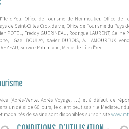
s
l'île d'Yeu, Office de Tourisme de Noirmoutier, Office de 
ays de Saint-Gilles Croix de vie, Office de Tourisme du Pays 
abien POTEL, Freddy GUERINEAU, Rodrigue LAURENT, Céline 
aphe, Gael BOULAY, Xavier DUBOIS, A. LAMOUREUX Vend
ZEAU, Service Patrimoine, Mairie de l'île d'Yeu.
ourisme
ervice (Après-Vente, Après Voyage, …) et à défaut de répo
ns un délai de 60 jours, le client peut saisir le Médiateur 
 modalités de saisine sont disponibles sur son site
www.mtv