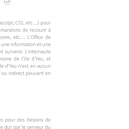
script, CSS, etc…) pour
ommandons de recourir à
rome, etc… L'Office de
 une information et une
t survenir. L'internaute
isme de l'Ile d'Yeu, et
'Ile d'Yeu n'est en aucun
ct ou indirect pouvant en
es pour des besoins de
ue dur par le serveur du