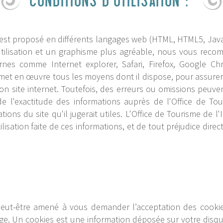
CONDITIONS D’UTILISATION :
 est proposé en différents langages web (HTML, HTML5, Java
utilisation et un graphisme plus agréable, nous vous rec
nes comme Internet explorer, Safari, Firefox, Google Ch
met en œuvre tous les moyens dont il dispose, pour assurer
son site internet. Toutefois, des erreurs ou omissions peuven
e l'exactitude des informations auprès de l'Office de Tour
tions du site qu'il jugerait utiles. L'Office de Tourisme de l
lisation faite de ces informations, et de tout préjudice dire
eut-être amené à vous demander l’acceptation des cooki
hage. Un cookies est une information déposée sur votre disq