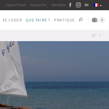
Espace Presse
Espace Pro
Site Mairie
SE LOGER
QUE FAIRE ?
PRATIQUE
0
+
-
A
A