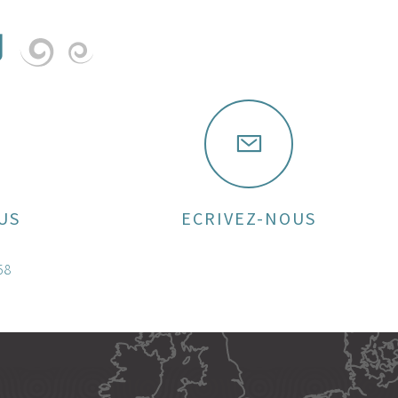
U
US
ECRIVEZ-NOUS
58