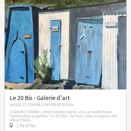
Le 20 Bis - Galerie d'art
MUSÉE ET CENTRE D'INTERPRÉTATION
Charlotte TONNEL, artiste peintre islaise, vous accueille toute
l'année dans sa galerie " Le 2O Bis". Sur bois, toile ou papier, elle
utilise l'huile...
L' Île-d'Yeu