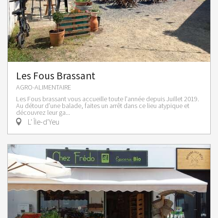
Les Fous Brassant
AGRO-ALIMENTAIRE
Les Fous brassant vous accueille toute l'année depuis Juillet 2019.
Au détour d’une balade, faites un arrêt dans ce lieu atypique et
découvrez leur ga...
L' Île-d'Yeu