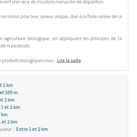
e élèvent une race de moutons menacée de disparition.
reconnus pour leur saveur unique, due à la flore variée de la
n agriculture biologique, en appliquant les principes de la
ide ni pesticide.
produits biologiques vous...
Lire la suite
t 1 km
 et 500 m
et 2 km
 1 et 2 km
2 km
1 et 2 km
auveur
:
Entre 1 et 2 km