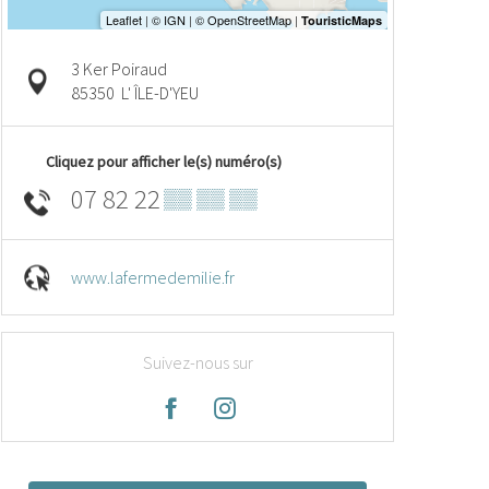
3 Ker Poiraud
85350
L' ÎLE-D'YEU
Cliquez pour afficher le(s) numéro(s)
07 82 22
▒▒ ▒▒ ▒▒
www.lafermedemilie.fr
Suivez-nous sur