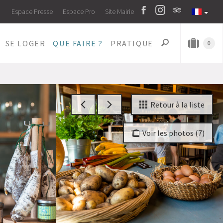
Espace Presse
Espace Pro
Site Mairie
SE LOGER
QUE FAIRE ?
PRATIQUE
0
Retour à la liste
Voir les photos (7)