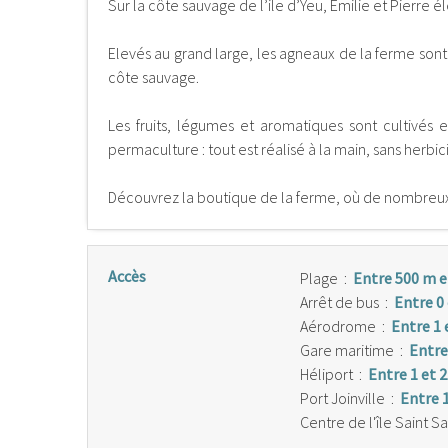
Sur la côte sauvage de l’ile d’Yeu, Emilie et Pierr
Elevés au grand large, les agneaux de la ferme sont 
côte sauvage.
Les fruits, légumes et aromatiques sont cultivés e
permaculture : tout est réalisé à la main, sans herbic
Découvrez la boutique de la ferme, où de nombreux 
Accès
Plage
:
Entre 500 m e
Arrêt de bus
:
Entre 0
Aérodrome
:
Entre 1 
Gare maritime
:
Entre
Héliport
:
Entre 1 et 
Port Joinville
:
Entre 
Centre de l'île Saint S