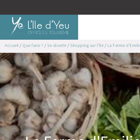
Accueil
/
Que faire ?
/
Se divertir
/
Shopping sur l'île
/
La Ferme d'Emilie