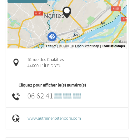
61 rue des Chalâtres
44000
L' ÎLE-D'YEU
Cliquez pour afficher le(s) numéro(s)
06 62 41
▒▒ ▒▒ ▒▒
www.autrementetencore.com