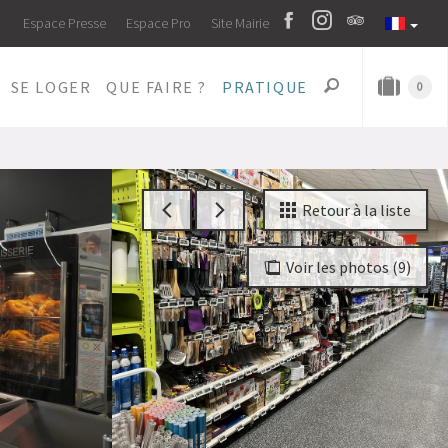
Espace Presse
Espace Pro
Site Mairie
SE LOGER
QUE FAIRE ?
PRATIQUE
0
Retour à la liste
Voir les photos (9)