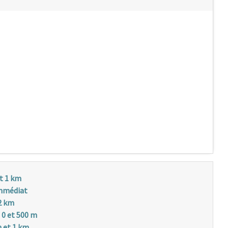
t 1 km
mmédiat
2 km
 0 et 500 m
 et 1 km