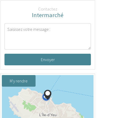
Contactez
Intermarché
Envoyer
M'y rendre