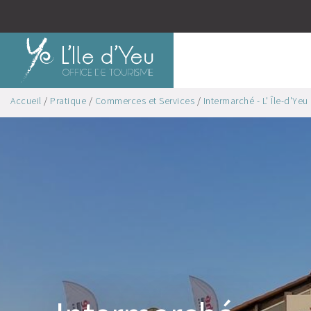
Accueil
/
Pratique
/
Commerces et Services
/
Intermarché - L' Île-d'Yeu