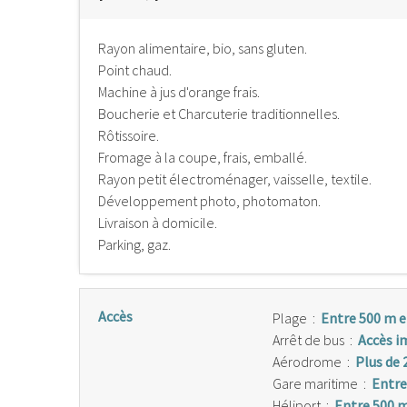
Rayon alimentaire, bio, sans gluten.
Point chaud.
Machine à jus d'orange frais.
Boucherie et Charcuterie traditionnelles.
Rôtissoire.
Fromage à la coupe, frais, emballé.
Rayon petit électroménager, vaisselle, textile.
Développement photo, photomaton.
Livraison à domicile.
Parking, gaz.
Accès
Plage
:
Entre 500 m e
Arrêt de bus
:
Accès i
Aérodrome
:
Plus de 
Gare maritime
:
Entre
Héliport
:
Entre 500 m