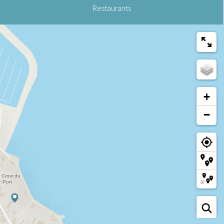
Restaurants
+
−