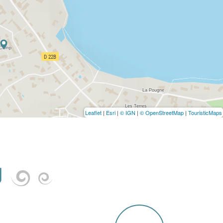
Leaflet
|
Esri
|
© IGN
|
© OpenStreetMap
|
TouristicMaps
U