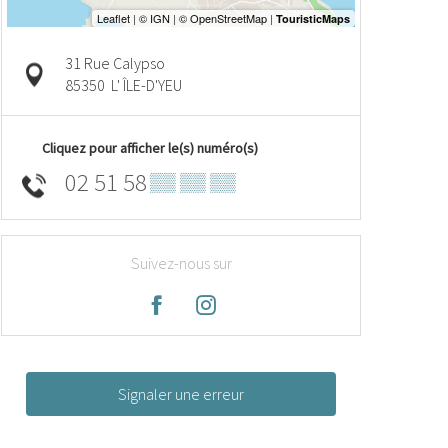
31 Rue Calypso
85350
L' ÎLE-D'YEU
Cliquez pour afficher le(s) numéro(s)
02 51 58
▒▒ ▒▒ ▒▒
Suivez-nous sur
Signaler une erreur