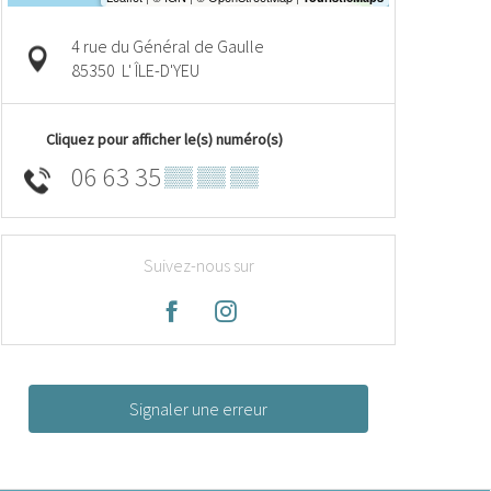
4 rue du Général de Gaulle
85350
L' ÎLE-D'YEU
Cliquez pour afficher le(s) numéro(s)
06 63 35
▒▒ ▒▒ ▒▒
Suivez-nous sur
Signaler une erreur