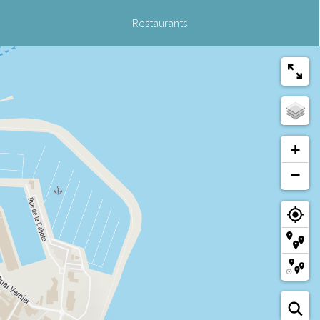
Restaurants
+
−