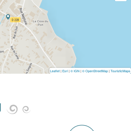
Leaflet
|
Esri
|
© IGN
|
© OpenStreetMap
|
TouristicMaps
U