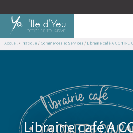
Accueil
/
Pratique
/
Commerces et Services
/
Librairie café A CONTRE C
Librairie café A 