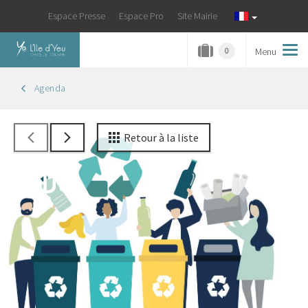
Espace Presse
Espace Pro
Site Mairie
Menu
Tog
0
navi
Agenda
Retour à la liste