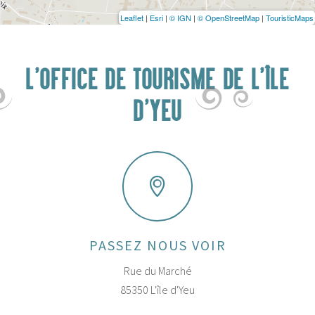
Leaflet
|
Esri
|
© IGN
|
© OpenStreetMap
|
TouristicMaps
L'OFFICE DE TOURISME DE L'ÎLE
D'YEU
PASSEZ NOUS VOIR
Rue du Marché
85350 L'île d'Yeu