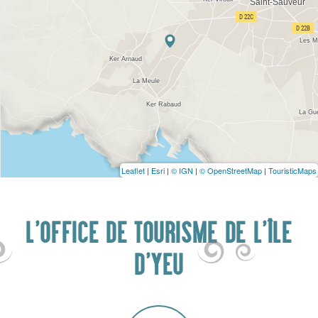
Leaflet
|
Esri
|
© IGN
|
© OpenStreetMap
|
TouristicMaps
L'OFFICE DE TOURISME DE L'ÎLE
D'YEU