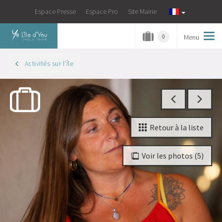
Espace Presse
Espace Pro
Site Mairie
Menu
Tog
0
navi
Activités sur l'Île
Retour à la liste
Voir les photos (5)