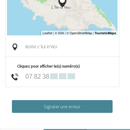
85350
L' ÎLE-D'YEU
Cliquez pour afficher le(s) numéro(s)
07 82 38
▒▒ ▒▒ ▒▒
Signaler une erreur