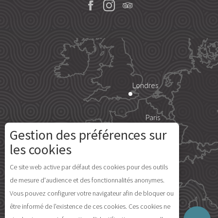
Londres
Paris
Gestion des préférences sur
Île d'Yeu
les cookies
Description
Ce site web active par défaut des cookies pour des outils
de mesure d'audience et des fonctionnalités anonymes.
Ouvertures
Vous pouvez configurer votre navigateur afin de bloquer ou
Avis
Madrid
être informé de l'existence de ces cookies. Ces cookies ne
Carte