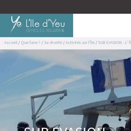
Accueil
/
Que faire ?
/
Se divertir
/
Activités sur l'Île
/
SUB EVASION - L' Î