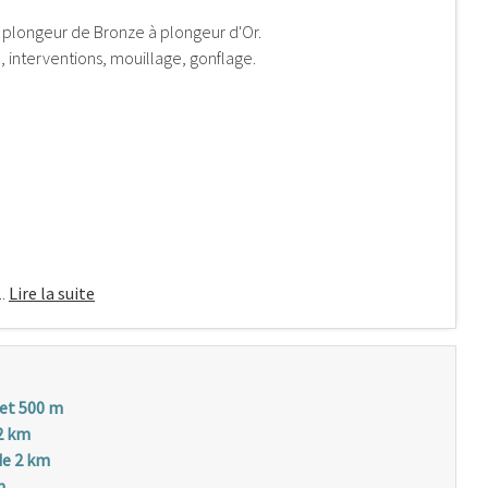
s plongeur de Bronze à plongeur d'Or.
ix, interventions, mouillage, gonflage.
..
Lire la suite
 et 500 m
2 km
de 2 km
m