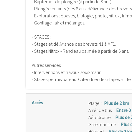
- Baptêmes de plongée (à partir de 8 ans).
- Plongée enfants (dès 8 ans) délivrance des brevet
- Explorations : épaves, biologie, photo, nitrox, trim
- Gonflage : air et mélanges.
- STAGES :
- Stages et délivrance des brevets N1 à MF1.
- Stages Nitrox - Rand'eau palmée à partir de 6 ans.
Autres services :
- Interventions et travaux sous-marin.
- Stages permis bateau: Calendrier des stages sur le.
Accès
Plage
:
Plus de 2 km
Arrêt de bus
:
Entre 0
Aérodrome
:
Plus de 
Gare maritime
:
Plus 
Héliport
:
Plus de 2 k