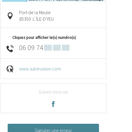
Port de la Meule
85350
L' ÎLE-D'YEU
Cliquez pour afficher le(s) numéro(s)
06 09 74
▒▒ ▒▒ ▒▒
www.subevasion.com
Suivez-nous sur
Signaler une erreur