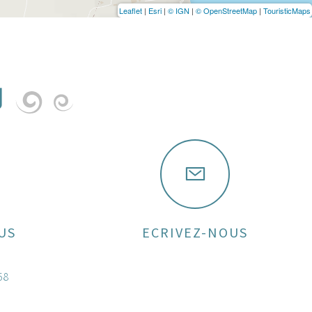
Leaflet
|
Esri
|
© IGN
|
© OpenStreetMap
|
TouristicMaps
U
US
ECRIVEZ-NOUS
58