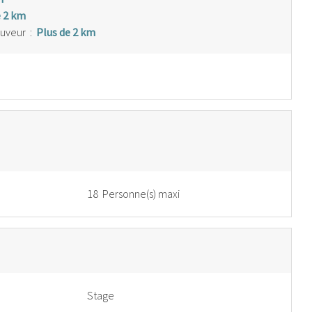
e 2 km
auveur
:
Plus de 2 km
18 Personne(s) maxi
Stage