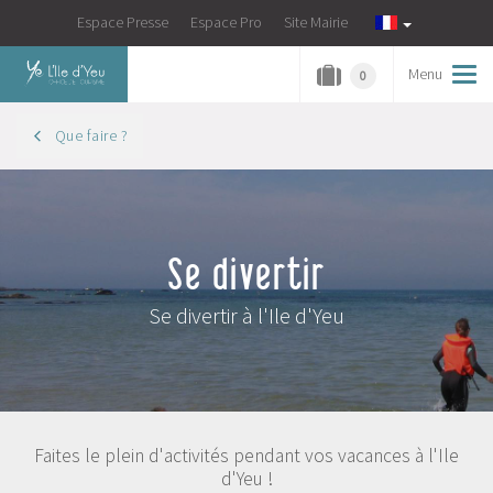
Espace Presse
Espace Pro
Site Mairie
Menu
Tog
0
navi
Que faire ?
Se divertir
Se divertir à l'Ile d'Yeu
Faites le plein d'activités pendant vos vacances à l'Ile
d'Yeu !