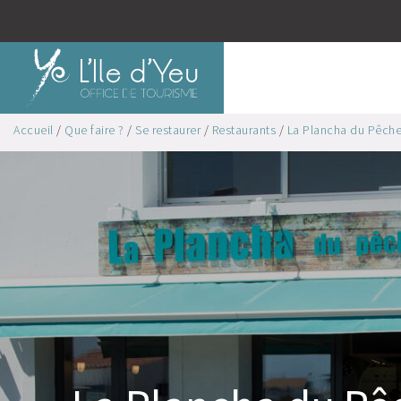
Accueil
/
Que faire ?
/
Se restaurer
/
Restaurants
/
La Plancha du Pêcheur