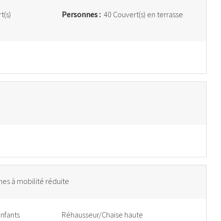
t(s)
Personnes :
40 Couvert(s) en terrasse
es à mobilité réduite
enfants
Réhausseur/Chaise haute