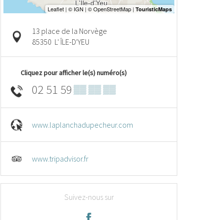
13 place de la Norvège
85350
L' ÎLE-D'YEU
Cliquez pour afficher le(s) numéro(s)
02 51 59
▒▒ ▒▒ ▒▒
www.laplanchadupecheur.com
www.tripadvisor.fr
Suivez-nous sur