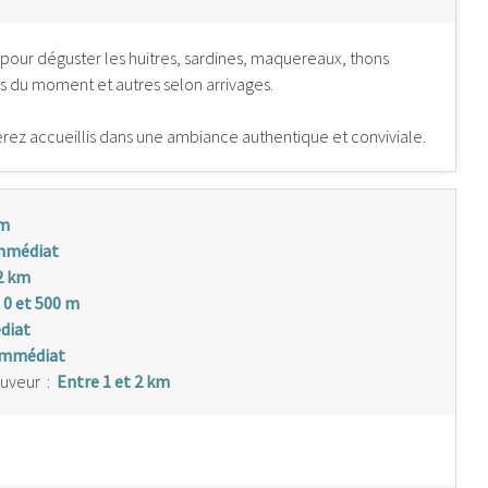
 pour déguster les huitres, sardines, maquereaux, thons
pas du moment et autres selon arrivages.
erez accueillis dans une ambiance authentique et conviviale.
km
mmédiat
2 km
 0 et 500 m
diat
immédiat
auveur
:
Entre 1 et 2 km