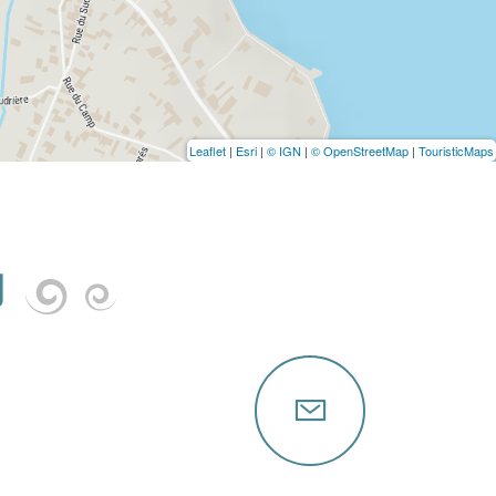
Leaflet
|
Esri
|
© IGN
|
© OpenStreetMap
|
TouristicMaps
U