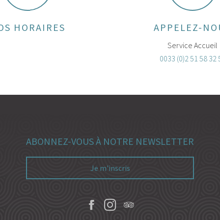
OS HORAIRES
APPELEZ-NO
Service Accueil
0033 (0)2 51 58 32 
ABONNEZ-VOUS À NOTRE NEWSLETTER
Je m'inscris