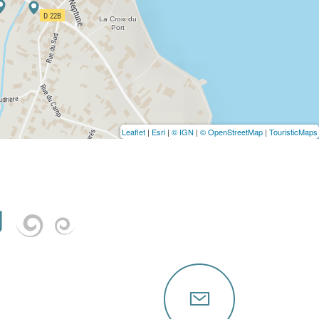
Leaflet
|
Esri
|
© IGN
|
© OpenStreetMap
|
TouristicMaps
U