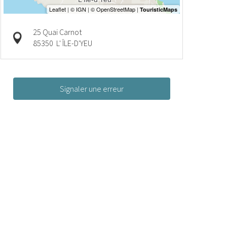
25 Quai Carnot
85350
L' ÎLE-D'YEU
Signaler une erreur