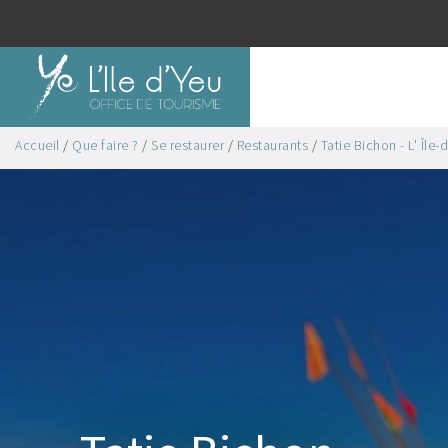
Accueil
/
Que faire ?
/
Se restaurer
/
Restaurants
/
Tatie Bichon - L' Île-