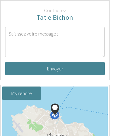
Contactez
Tatie Bichon
Envoyer
M'y rendre