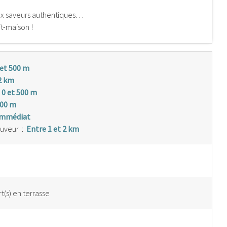
aux saveurs authentiques…
it-maison !
 et 500 m
2 km
 0 et 500 m
500 m
immédiat
auveur
:
Entre 1 et 2 km
(s) en terrasse