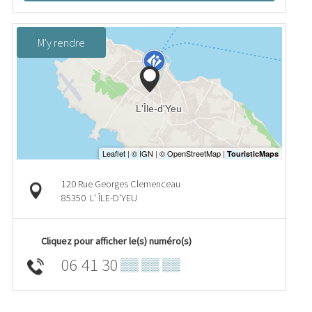
M'y rendre
120 Rue Georges Clemenceau
85350
L' ÎLE-D'YEU
Cliquez pour afficher le(s) numéro(s)
06 41 30
▒▒ ▒▒ ▒▒