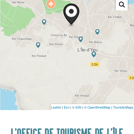
Leaflet
|
Esri
|
© IGN
|
© OpenStreetMap
|
TouristicMaps