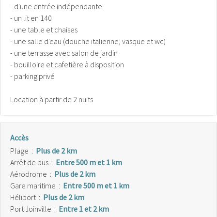
- d'une entrée indépendante
- un lit en 140
- une table et chaises
- une salle d'eau (douche italienne, vasque et wc)
- une terrasse avec salon de jardin
- bouilloire et cafetière à disposition
- parking privé
Location à partir de 2 nuits
Accès
Plage
:
Plus de 2 km
Arrêt de bus
:
Entre 500 m et 1 km
Aérodrome
:
Plus de 2 km
Gare maritime
:
Entre 500 m et 1 km
Héliport
:
Plus de 2 km
Port Joinville
:
Entre 1 et 2 km