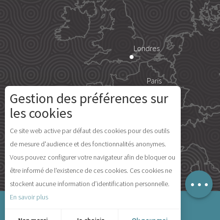
Londres
Paris
Gestion des préférences sur
Description
Île d'Yeu
les cookies
Prestations
Ce site web active par défaut des cookies pour des outils
Tarifs
de mesure d'audience et des fonctionnalités anonymes.
Disponibilités
Vous pouvez configurer votre navigateur afin de bloquer ou
Avis
Madrid
être informé de l'existence de ces cookies. Ces cookies ne
Carte
stockent aucune information d’identification personnelle.
En savoir plus
Mentions légales