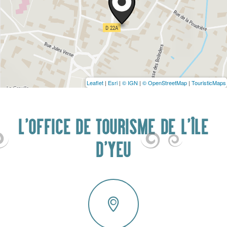
Leaflet
|
Esri
|
© IGN
|
© OpenStreetMap
|
TouristicMaps
L'OFFICE DE TOURISME DE L'ÎLE
D'YEU