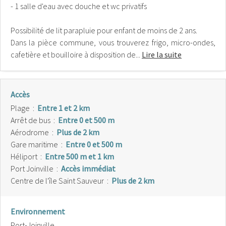
- 1 salle d'eau avec douche et wc privatifs
Possibilité de lit parapluie pour enfant de moins de 2 ans.
Dans la pièce commune, vous trouverez frigo, micro-ondes,
cafetière et bouilloire à disposition de...
Lire la suite
Accès
Plage
:
Entre 1 et 2 km
Arrêt de bus
:
Entre 0 et 500 m
Aérodrome
:
Plus de 2 km
Gare maritime
:
Entre 0 et 500 m
Héliport
:
Entre 500 m et 1 km
Port Joinville
:
Accès immédiat
Centre de l'île Saint Sauveur
:
Plus de 2 km
Environnement
Port-Joinville