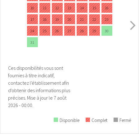
10
11
12
13
14
15
16
17
18
19
20
21
22
23
24
25
26
27
28
29
30
31
Ces disponibilités vous sont
fournies à titre indicatif,
contactez l'établissement afin
d'obtenir des informations plus
précises.
Mise à jour le
7 août
2026 - 00:00.
Disponible
Complet
Fermé