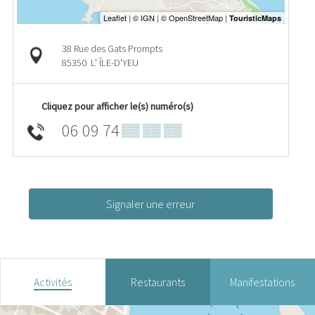
38 Rue des Gats Prompts
85350
L' ÎLE-D'YEU
Cliquez pour afficher le(s) numéro(s)
06 09 74
▒▒ ▒▒ ▒▒
Signaler une erreur
Activités
Restaurants
Manifestations