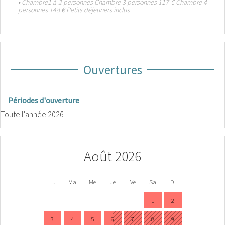
• Chambre1 à 2 personnes Chambre 3 personnes 117 € Chambre 4
personnes 148 € Petits déjeuners inclus
Ouvertures
Périodes d'ouverture
Toute l'année 2026
Août 2026
Lu
Ma
Me
Je
Ve
Sa
Di
1
2
3
4
5
6
7
8
9