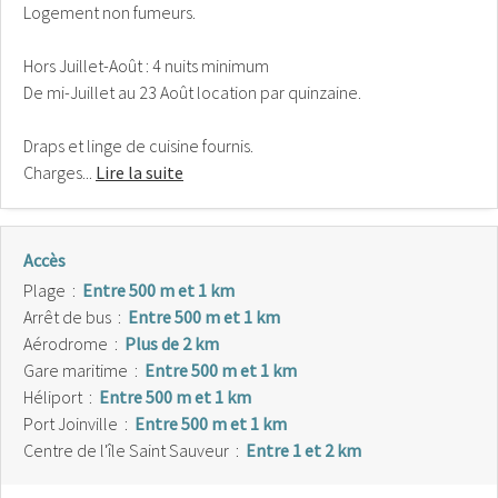
Logement non fumeurs.
Hors Juillet-Août : 4 nuits minimum
De mi-Juillet au 23 Août location par quinzaine.
Draps et linge de cuisine fournis.
Charges...
Lire la suite
Accès
Plage
:
Entre 500 m et 1 km
Arrêt de bus
:
Entre 500 m et 1 km
Aérodrome
:
Plus de 2 km
Gare maritime
:
Entre 500 m et 1 km
Héliport
:
Entre 500 m et 1 km
Port Joinville
:
Entre 500 m et 1 km
Centre de l'île Saint Sauveur
:
Entre 1 et 2 km