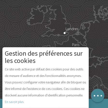
Londres
Paris
Gestion des préférences sur
Description
Île d'Yeu
les cookies
Prestations
Ce site web active par défaut des cookies pour des outils
Tarifs
de mesure d'audience et des fonctionnalités anonymes.
Disponibilités
Vous pouvez configurer votre navigateur afin de bloquer ou
Avis
Madrid
être informé de l'existence de ces cookies. Ces cookies ne
Carte
stockent aucune information d’identification personnelle.
En savoir plus
Mentions légales