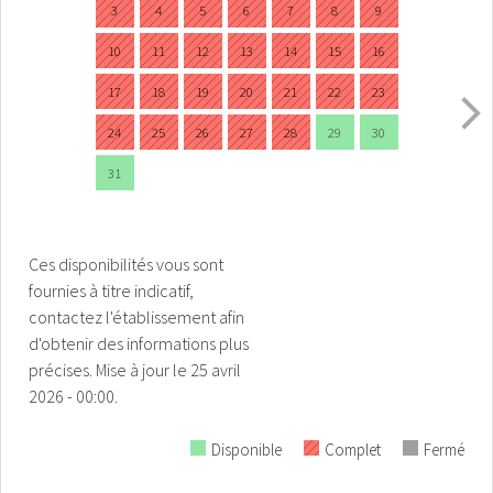
3
4
5
6
7
8
9
10
11
12
13
14
15
16
17
18
19
20
21
22
23
24
25
26
27
28
29
30
31
Ces disponibilités vous sont
fournies à titre indicatif,
contactez l'établissement afin
d'obtenir des informations plus
précises.
Mise à jour le
25 avril
2026 - 00:00.
Disponible
Complet
Fermé