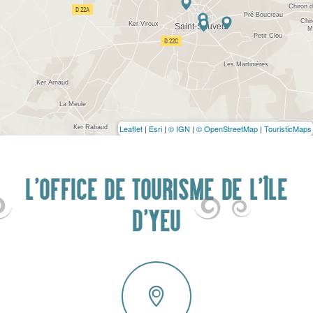
Leaflet
|
Esri
|
© IGN
|
© OpenStreetMap
|
TouristicMaps
L'OFFICE DE TOURISME DE L'ÎLE
D'YEU