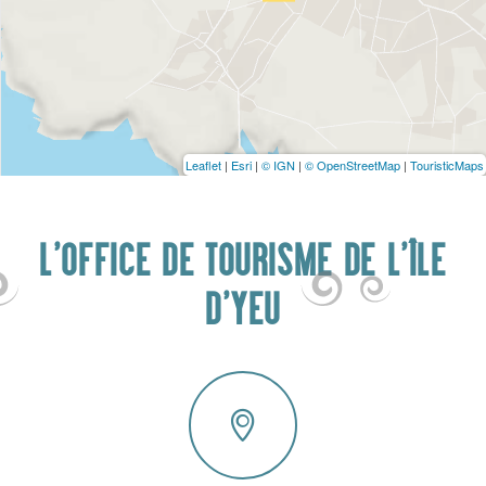
Leaflet
|
Esri
|
© IGN
|
© OpenStreetMap
|
TouristicMaps
L'OFFICE DE TOURISME DE L'ÎLE
D'YEU