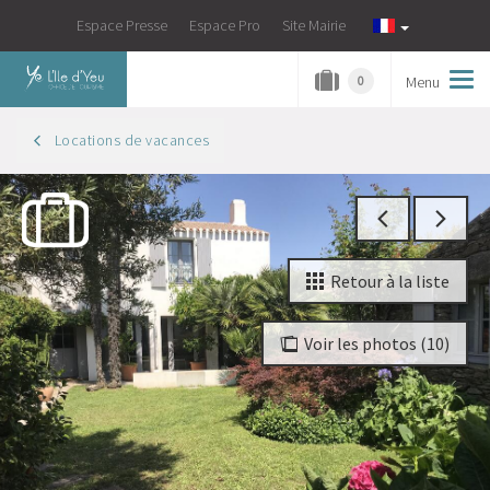
Espace Presse
Espace Pro
Site Mairie
Menu
Tog
0
navi
Locations de vacances
Retour à la liste
Voir les photos (10)