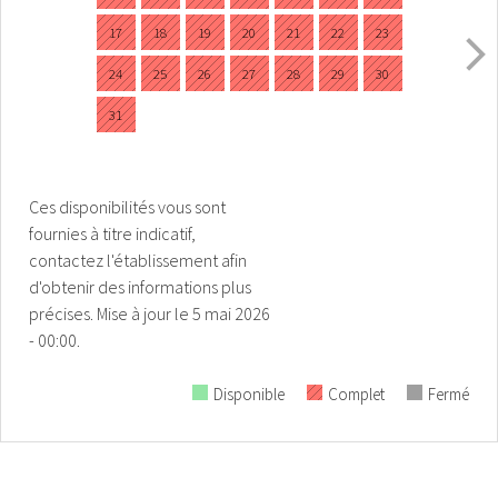
17
18
19
20
21
22
23
24
25
26
27
28
29
30
31
Ces disponibilités vous sont
fournies à titre indicatif,
contactez l'établissement afin
d'obtenir des informations plus
précises.
Mise à jour le
5 mai 2026
- 00:00.
Disponible
Complet
Fermé