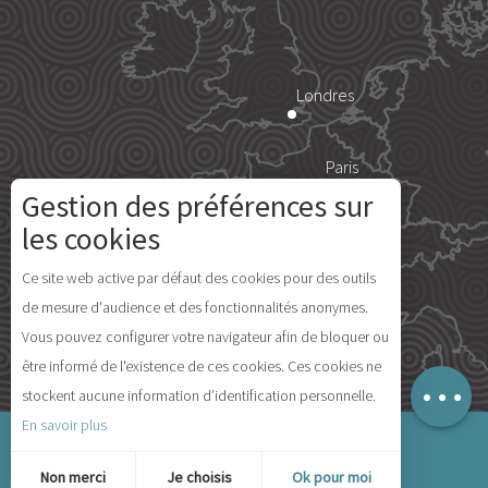
Londres
Paris
Gestion des préférences sur
Description
Île d'Yeu
les cookies
Prestations
Ce site web active par défaut des cookies pour des outils
Tarifs
de mesure d'audience et des fonctionnalités anonymes.
Disponibilités
Vous pouvez configurer votre navigateur afin de bloquer ou
Avis
Madrid
être informé de l'existence de ces cookies. Ces cookies ne
Carte
stockent aucune information d’identification personnelle.
En savoir plus
Mentions légales
© 2026 Office de Tourisme de l'Ile d'Yeu
Non merci
Je choisis
Ok pour moi