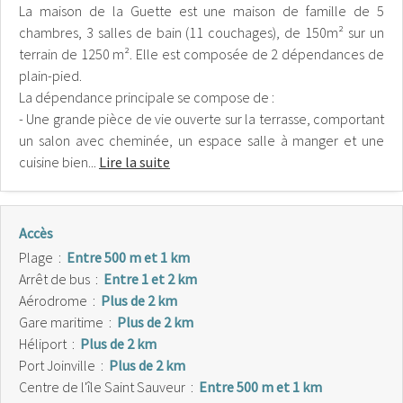
La maison de la Guette est une maison de famille de 5
chambres, 3 salles de bain (11 couchages), de 150m² sur un
terrain de 1250 m². Elle est composée de 2 dépendances de
plain-pied.
La dépendance principale se compose de :
- Une grande pièce de vie ouverte sur la terrasse, comportant
un salon avec cheminée, un espace salle à manger et une
cuisine bien...
Lire la suite
Accès
Plage
:
Entre 500 m et 1 km
Arrêt de bus
:
Entre 1 et 2 km
Aérodrome
:
Plus de 2 km
Gare maritime
:
Plus de 2 km
Héliport
:
Plus de 2 km
Port Joinville
:
Plus de 2 km
Centre de l'île Saint Sauveur
:
Entre 500 m et 1 km