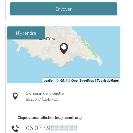
Envoyer
M'y rendre
5 Chemin de la Guette
85350
L' ÎLE-D'YEU
Cliquez pour afficher le(s) numéro(s)
06 07 89
▒▒ ▒▒ ▒▒