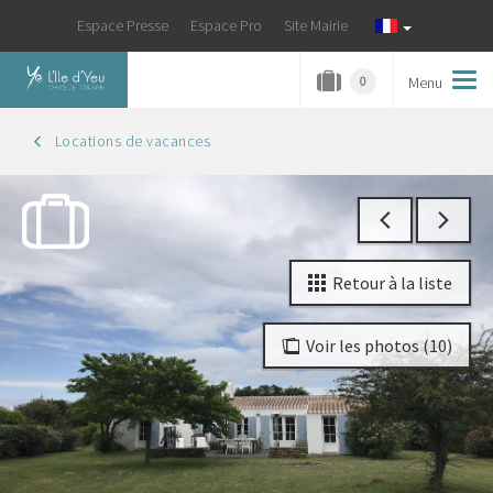
Espace Presse
Espace Pro
Site Mairie
Menu
Tog
0
navi
Locations de vacances
Retour à la liste
Voir les photos (10)