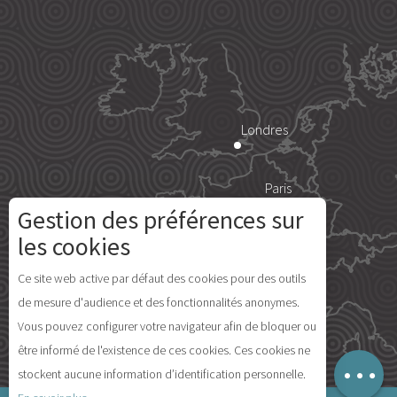
Londres
Paris
Gestion des préférences sur
Île d'Yeu
les cookies
Description
Ce site web active par défaut des cookies pour des outils
Prestations
de mesure d'audience et des fonctionnalités anonymes.
Ouvertures
Vous pouvez configurer votre navigateur afin de bloquer ou
Avis
Madrid
être informé de l'existence de ces cookies. Ces cookies ne
Carte
stockent aucune information d’identification personnelle.