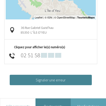
36 Rue Gabriel Guist'hau
85350
L' ÎLE-D'YEU
Cliquez pour afficher le(s) numéro(s)
02 51 58
▒▒ ▒▒ ▒▒
Signaler une erreur