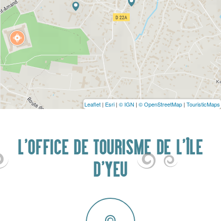
Leaflet
|
Esri
|
© IGN
|
© OpenStreetMap
|
TouristicMaps
L'OFFICE DE TOURISME DE L'ÎLE
D'YEU