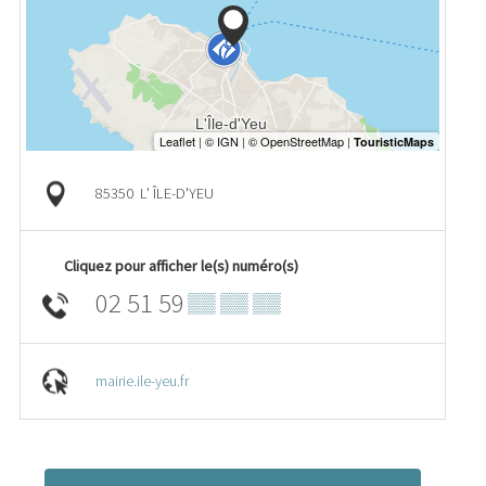
85350
L' ÎLE-D'YEU
Cliquez pour afficher le(s) numéro(s)
02 51 59
▒▒ ▒▒ ▒▒
mairie.ile-yeu.fr