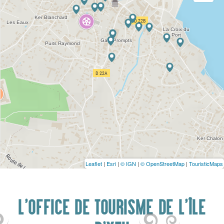
Leaflet
|
Esri
|
© IGN
|
© OpenStreetMap
|
TouristicMaps
L'OFFICE DE TOURISME DE L'ÎLE