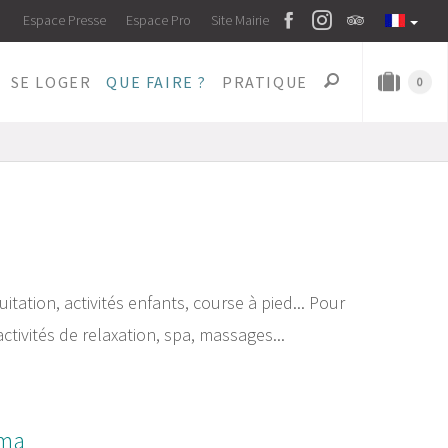
Espace Presse
Espace Pro
Site Mairie
SE LOGER
QUE FAIRE ?
PRATIQUE
0
uitation, activités enfants, course à pied... Pour
activités de relaxation, spa, massages...
éma