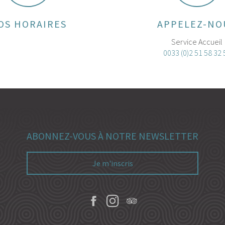
OS HORAIRES
APPELEZ-NO
Service Accueil
0033 (0)2 51 58 32 
ABONNEZ-VOUS À NOTRE NEWSLETTER
Je m'inscris