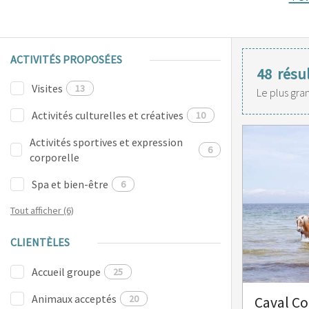
ACTIVITÉS PROPOSÉES
48
résu
Visites
13
Le plus gra
Activités culturelles et créatives
10
Activités sportives et expression
6
corporelle
Spa et bien-être
6
Tout afficher (6)
CLIENTÈLES
Accueil groupe
25
Animaux acceptés
20
Caval Co