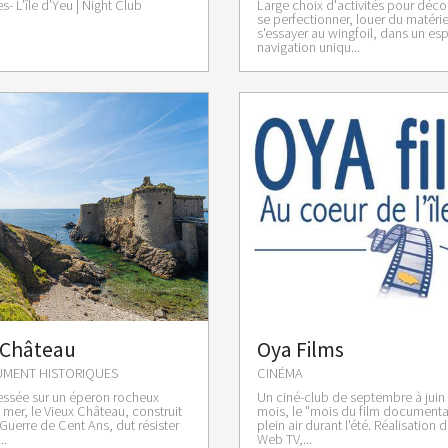
s- L’île d’Yeu | Night Club
Large choix d'activités pour découv
se perfectionner, louer du matérie
s'essayer au wingfoil, dans un es
navigation uniqu...
 Château
Oya Films
UMENT HISTORIQUES
CINÉMA
essée sur un éperon rocheux
Un ciné-club de septembre à juin 
 mer, le Vieux Château, construit
mois, le "mois du film documentai
 Guerre de Cent Ans, dut résister
plein air durant l'été. Réalisation 
..
Web TV,...