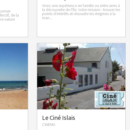
Vivez une expérience en famille ou entre amis à
la découverte de l'île. Votre mission : trouver les
voriser
points d'intérêts et résoudre les énigmes à la
lectif, de la
man...
re nature
Le Ciné Islais
CINÉMA