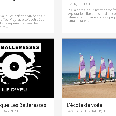
PRATIQUE LIBRE
La Clairière a pour intention de fa
l'exploration libre, au sein d’un col
val ou en calèche privée et sur
nature environnante et de sa prop
 d'Yeu. Quel que soit votre âge,
humaine (atel...
et vos expériences avec les
 vi...
que Les Balleresses
L'école de voile
 BAR DE NUIT
BASE OU CLUB NAUTIQUE