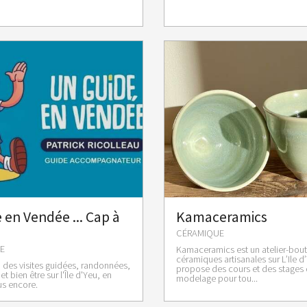
 en Vendée ... Cap à
Kamaceramics
CÉRAMIQUE
E
Kamaceramics est un atelier-bou
céramiques artisanales sur L’Ile d
, des visites guidées, randonnées,
propose des cours et des stages 
et bien être sur l'Île d'Yeu, en
modelage pour tou...
us encore.