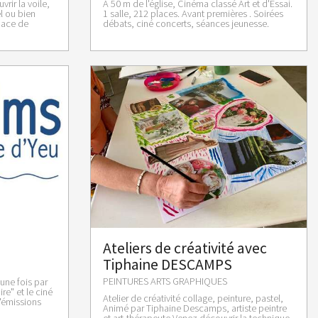
rir la voile,
A 50 m de l'église, Cinéma classé Art et d'Essai.
l ou bien
1 salle, 212 places. Avant premières . Soirées
pace de
débats, ciné concerts, séances jeunesse.
Ateliers de créativité avec
Tiphaine DESCAMPS
PEINTURES ARTS GRAPHIQUES
une fois par
re" et le ciné
Atelier de créativité collage, peinture, pastel,
d'émissions
Animé par Tiphaine Descamps, artiste peintre