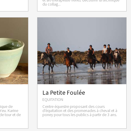
et art-thérapeute Venez découvrir la technique
du collag...
La Petite Foulée
EQUITATION
tique de
Centre équestre proposant des cours
’Yeu. Karine
d'équitation et des promenades à cheval et à
de tour et de
poney pour tous les publics à partir de 3 ans.