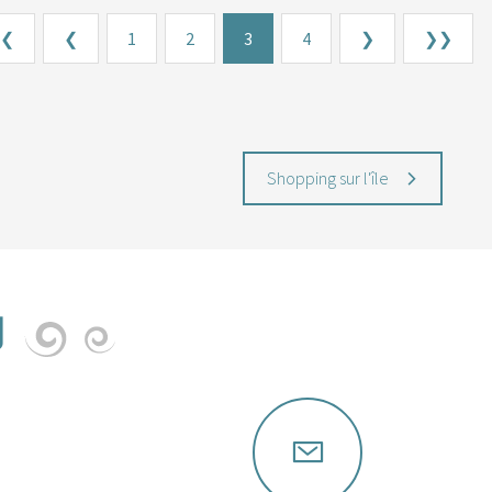
❮
❮
1
2
3
4
❯
❯❯
Shopping sur l'île
U