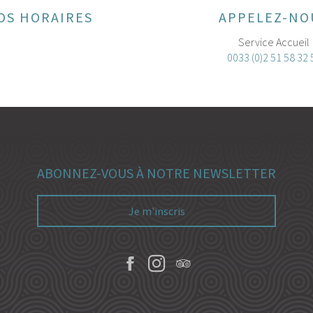
OS HORAIRES
APPELEZ-NO
Service Accueil
0033 (0)2 51 58 32 
ABONNEZ-VOUS À NOTRE NEWSLETTER
Je m'inscris