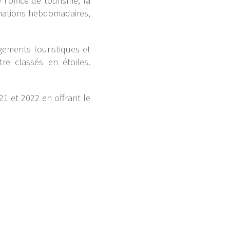
l’office de tourisme, la
imations hebdomadaires,
gements touristiques et
re classés en étoiles.
 et 2022 en offrant le