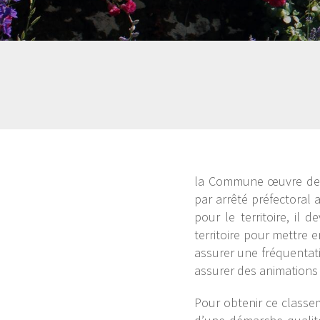
la Commune œuvre depui
par arrêté préfectoral
pour le territoire, il
territoire pour mettre 
assurer une fréquentati
assurer des animations s
Pour obtenir ce classem