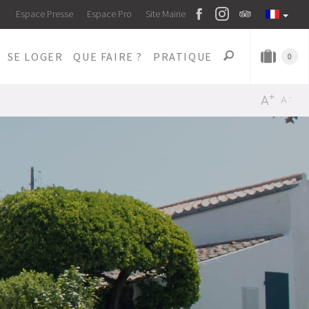
Espace Presse
Espace Pro
Site Mairie
SE LOGER
QUE FAIRE ?
PRATIQUE
0
+
-
A
A