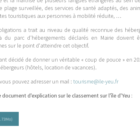
et la maîtrise de plusieurs langues étrangères au sein de 
ne plage surveillée, des services de santé adaptés, des an
sites touristiques aux personnes à mobilité réduite, …
obligations a trait au niveau de qualité reconnue des héber
% du parc d’hébergements déclarés en Mairie doivent êt
 sur le point d'atteindre cet objectif.
 décidé de donner un véritable « coup de pouce » en 2021
ébergeurs (hôtels, location de vacances).
 vous pouvez adresser un mail :
tourisme@ile-yeu.fr
document d'explication sur le classement sur l'île d'Yeu :
2.73Mo)